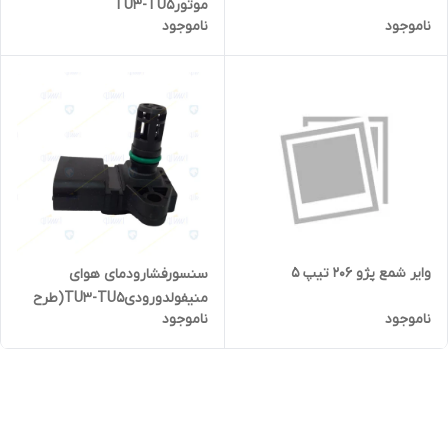
موتورTU3-TU5
ناموجود
ناموجود
وایر شمع پژو 206 تیپ 5
سنسورفشارودمای هوای
منیفولدورودیTU3-TU5(طرح
ناموجود
ناموجود
بوش)