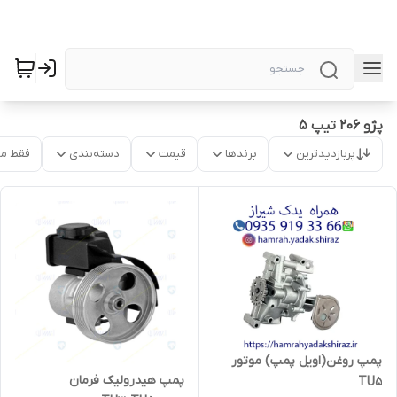
پژو 206 تیپ 5
پربازدیدترین
برندها
قیمت
دسته‌بندی
فقط م
پمپ روغن(اویل پمپ) موتور
پمپ هیدرولیک فرمان
TU5