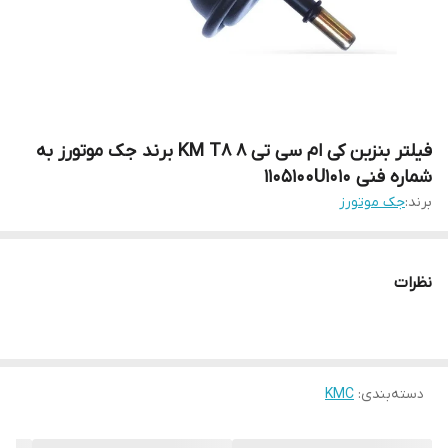
فیلتر بنزین کی ام سی تی 8 KM T8 برند جک موتورز به
شماره فنی 1105100U1010
برند:
جک موتورز
نظرات
دسته‌بندی
:
KMC