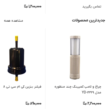
1,200,000
تماس بگیرید
جدیدترین محصولات
مشاهده همه
چراغ و لامپ کمپینگ چند منظوره
فیلتر بنزین کی ام سی تی 8
مدل YD-2329
890,000
2,200,000