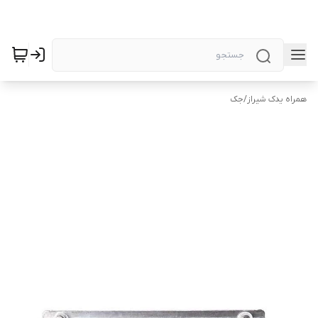
همراه یدک شیراز
/
جک