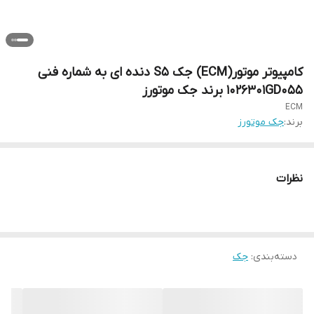
کامپیوتر موتور(ECM) جک S5 دنده ای به شماره فنی
1026301GD055 برند جک موتورز
ECM
برند:
جک موتورز
نظرات
دسته‌بندی
:
جک