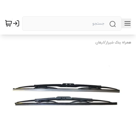
همراه یدک شیراز
/
لیفان