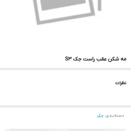
مه شکن عقب راست جک S3
نظرات
دسته‌بندی
:
جک