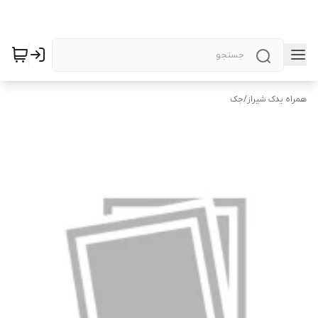
همراه یدک شیراز
/
جک