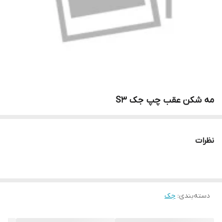
مه شکن عقب چپ جک S3
نظرات
دسته‌بندی
:
جک