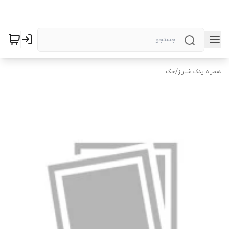
همراه یدک شیراز
/
جک