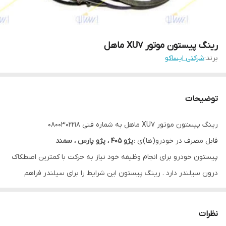
رینگ پیستون موتور XU7 ماهل
برند:
شرکتی ایساکو
توضیحات
رینگ پیستون موتور XU7 ماهل به شماره فنی 0800302218
قابل مصرف در خودرو(ها)ی :
پژو 405 ، پژو پارس ، سمند
پیستون خودرو برای انجام وظیفه خود نیاز به حرکت با کمترین اصطکاک
درون سیلندر دارد . رینگ‌ پیستون این شرایط را برای سیلندر فراهم
می‌کند ، پیستون روی بدنه خود شیارهایی دارد که برای قرار گرفتن
رینگ‌ها تعبیه شده است. رینگ‌ها با قرار گرفتن در محل مشخص،
نظرات
فاصله‌ای بین پیستون ایجاد کرده و حرکت پیستون درون سیلندر را با