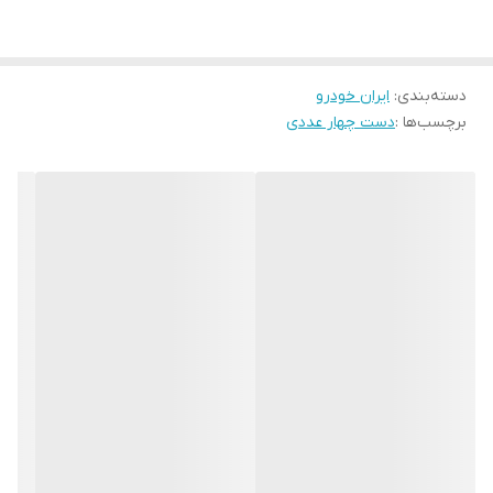
حداقل اصطکاک ایجاد می‌کنند. وظیفه اصلی رینگ پیستون عایق‌بندی
کامل سیلندر و پیشگیری از استهلاک بیشتر سیلندر و پیستون است .
دسته‌بندی
:
ایران خودرو
رینگ پیستون نیاز به مقاومت بالا در برابر ضربات و تماس مداوم و
برچسب‌ها :
دست چهار عددی
مقاومت گرمایی بالا دارد. به همین دلیل این قطعه از فلزی مقاوم به گرما
و ضربه ساخته می شود.