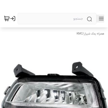
همراه یدک شیراز
/
KMC