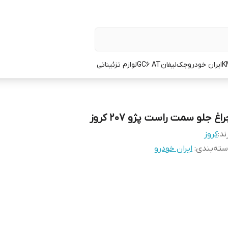
K
ایران خودرو
جک
لیفان
GC6 AT
لوازم تزئیناتی
اغ جلو سمت راست پژو ۲۰۷ کروز
ند:
کروز
ته‌بندی
:
ایران خودرو