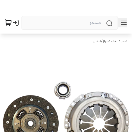
همراه یدک شیراز
/
لیفان