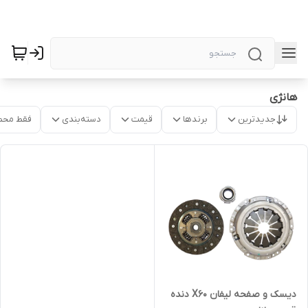
هانژی
جدیدترین
برندها
قیمت
دسته‌بندی
فقط محص
دیسک و صفحه لیفان X60 دنده